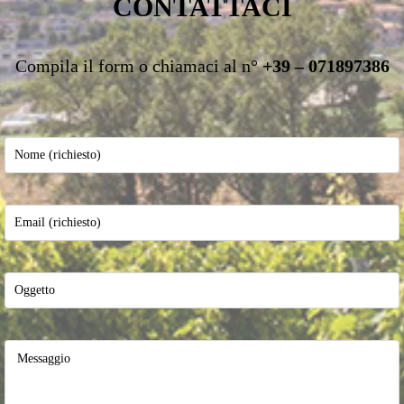
CONTATTACI
Compila il form o chiamaci al n°
+39 – 071897386