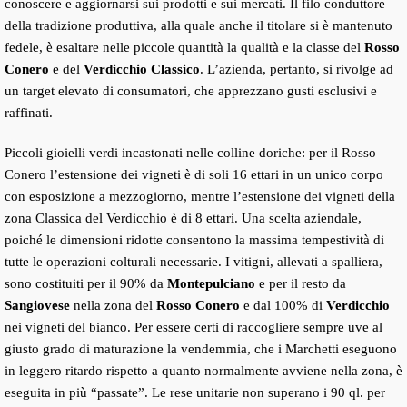
conoscere e aggiornarsi sui prodotti e sui mercati. Il filo conduttore
della tradizione produttiva, alla quale anche il titolare si è mantenuto
fedele, è esaltare nelle piccole quantità la qualità e la classe del
Rosso
Conero
e del
Verdicchio Classico
. L’azienda, pertanto, si rivolge ad
un target elevato di consumatori, che apprezzano gusti esclusivi e
raffinati.
Piccoli gioielli verdi incastonati nelle colline doriche: per il Rosso
Conero l’estensione dei vigneti è di soli 16 ettari in un unico corpo
con esposizione a mezzogiorno, mentre l’estensione dei vigneti della
zona Classica del Verdicchio è di 8 ettari. Una scelta aziendale,
poiché le dimensioni ridotte consentono la massima tempestività di
tutte le operazioni colturali necessarie. I vitigni, allevati a spalliera,
sono costituiti per il 90% da
Montepulciano
e per il resto da
Sangiovese
nella zona del
Rosso Conero
e dal 100% di
Verdicchio
nei vigneti del bianco. Per essere certi di raccogliere sempre uve al
giusto grado di maturazione la vendemmia, che i Marchetti eseguono
in leggero ritardo rispetto a quanto normalmente avviene nella zona, è
eseguita in più “passate”. Le rese unitarie non superano i 90 ql. per